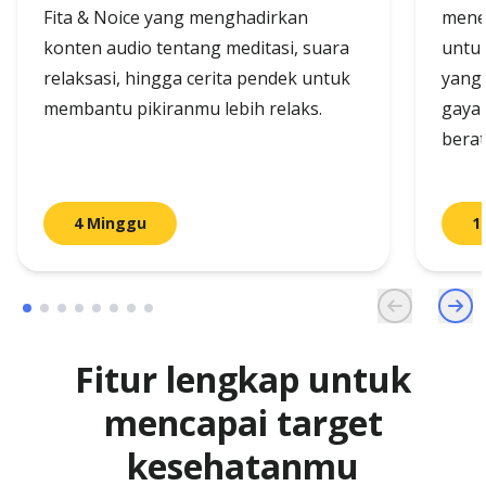
Fita & Noice yang menghadirkan
mene
konten audio tentang meditasi, suara
untu
relaksasi, hingga cerita pendek untuk
yang
membantu pikiranmu lebih relaks.
gaya
berat
4 Minggu
1
Fitur lengkap untuk
mencapai target
kesehatanmu