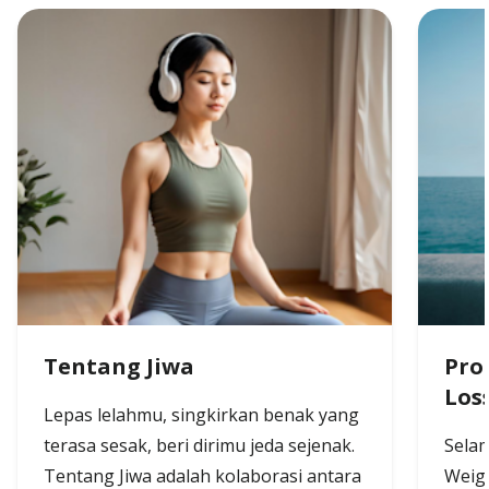
Tentang Jiwa
Pro
Los
Lepas lelahmu, singkirkan benak yang
terasa sesak, beri dirimu jeda sejenak.
Selam
Tentang Jiwa adalah kolaborasi antara
Weigh