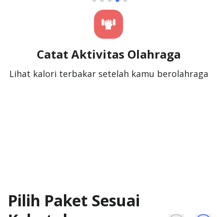
atat Aktivitas Olahraga
Cata
Catat lang
device
Pilih Paket Sesuai