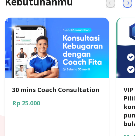
Kebutuhanmu
30 mins Coach Consultation
VIP
Pil
Rp 25.000
kon
pun
bul